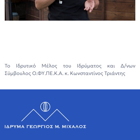
Το Ιδρυτικό Μέλος του Ιδρύματος και Δ/νων
Σύμβουλος Ο.ΦΥ.ΠΕ.Κ.Α. κ. Κωνσταντίνος Τριάντης