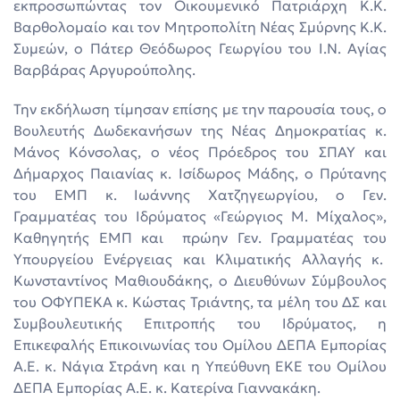
εκπροσωπώντας τον Οικουμενικό Πατριάρχη Κ.Κ.
Βαρθολομαίο και τον Μητροπολίτη Νέας Σμύρνης Κ.Κ.
Συμεών, ο Πάτερ Θεόδωρος Γεωργίου του Ι.Ν. Αγίας
Βαρβάρας Αργυρούπολης.
Την εκδήλωση τίμησαν επίσης με την παρουσία τους, ο
Βουλευτής Δωδεκανήσων της Νέας Δημοκρατίας κ.
Μάνος Κόνσολας, ο νέος Πρόεδρος του ΣΠΑΥ και
Δήμαρχος Παιανίας κ. Ισίδωρος Μάδης, ο Πρύτανης
του ΕΜΠ κ. Ιωάννης Χατζηγεωργίου, ο Γεν.
Γραμματέας του Ιδρύματος «Γεώργιος Μ. Μίχαλος»,
Καθηγητής ΕΜΠ και πρώην Γεν. Γραμματέας του
Υπουργείου Ενέργειας και Κλιματικής Αλλαγής κ.
Κωνσταντίνος Μαθιουδάκης, ο Διευθύνων Σύμβουλος
του ΟΦΥΠΕΚΑ κ. Κώστας Τριάντης, τα μέλη του ΔΣ και
Συμβουλευτικής Επιτροπής του Ιδρύματος, η
Επικεφαλής Επικοινωνίας του Ομίλου ΔΕΠΑ Eμπορίας
Α.Ε. κ. Νάγια Στράνη και η Υπεύθυνη ΕΚΕ του Ομίλου
ΔΕΠΑ Εμπορίας Α.Ε. κ. Κατερίνα Γιαννακάκη.