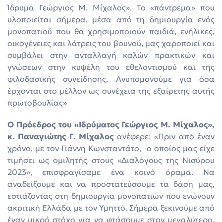
Ίδρυμα Γεώργιος Μ. Μίχαλος». Το «πάντρεμα» που
υλοποιείται σήμερα, μέσα από τη δημιουργία ενός
μονοπατιού που θα χρησιμοποιούν παιδιά, ενήλικες,
οικογένειες και λάτρεις του βουνού, μας χαροποιεί και
συμβάλει στην ανταλλαγή καλών πρακτικών και
γνώσεων στην κυψέλη του εθελοντισμού και της
φιλοδασικής συνείδησης. Ανυπομονούμε για όσα
έρχονται στο μέλλον ως συνέχεια της εξαίρετης αυτής
πρωτοβουλίας»
Ο Πρόεδρος του «Ιδρύματος Γεώργιος Μ. Μίχαλος»,
κ. Παναγιώτης Γ. Μίχαλος
ανέφερε: «Πριν από έναν
χρόνο, με τον Γιάννη Κωνσταντάτο, ο οποίος μας είχε
τιμήσει ως ομιλητής στους «Διαλόγους της Νισύρου
2023», επισφραγίσαμε ένα κοινό όραμα. Να
αναδείξουμε και να προστατεύσουμε τα δάση μας,
εστιάζοντας στη δημιουργία μονοπατιών που ενώνουν
ακριτική Ελλάδα με τον Υμηττό. Σήμερα ξεκινούμε από
έναν μικρό στόχο για να φτάσουμε στον μεγαλύτερο.