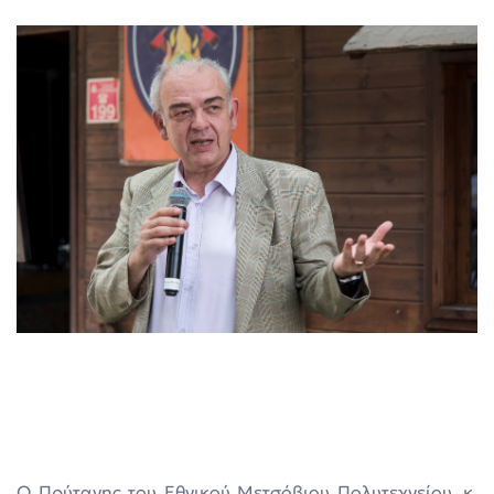
Ο Πρύτανης του Εθνικού Μετσόβιου Πολυτεχνείου, κ.