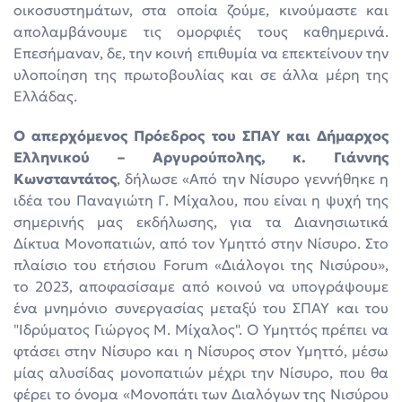
οικοσυστημάτων, στα οποία ζούμε, κινούμαστε και
απολαμβάνουμε τις ομορφιές τους καθημερινά.
Επεσήμαναν, δε, την κοινή επιθυμία να επεκτείνουν την
υλοποίηση της πρωτοβουλίας και σε άλλα μέρη της
Ελλάδας.
Ο απερχόμενος Πρόεδρος του ΣΠΑΥ και Δήμαρχος
Ελληνικού – Αργυρούπολης, κ. Γιάννης
Κωνσταντάτος
, δήλωσε «Από την Νίσυρο γεννήθηκε η
ιδέα του Παναγιώτη Γ. Μίχαλου, που είναι η ψυχή της
σημερινής μας εκδήλωσης, για τα Διανησιωτικά
Δίκτυα Μονοπατιών, από τον Υμηττό στην Νίσυρο. Στο
πλαίσιο του ετήσιου Forum «Διάλογοι της Νισύρου»,
το 2023, αποφασίσαμε από κοινού να υπογράψουμε
ένα μνημόνιο συνεργασίας μεταξύ του ΣΠΑΥ και του
"Ιδρύματος Γιώργος Μ. Μίχαλος". Ο Υμηττός πρέπει να
φτάσει στην Νίσυρο και η Νίσυρος στον Υμηττό, μέσω
μίας αλυσίδας μονοπατιών μέχρι την Νίσυρο, που θα
φέρει το όνομα «Μονοπάτι των Διαλόγων της Νισύρου