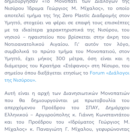
δημιούργησαν «Το Μονοπάτι των Διαλόγων της
Νισύρου Ίδρυμα Γεώργιος Μ. Μίχαλος», το οποίο
αποτελεί τμήμα της 1ης Zero Plastic Διαδρομής στον
Υμηττό, στοχεύει να φέρει σε επαφή τους επισκέπτες
με τα ιδιαίτερα χαρακτηριστικά της Νισύρου, του
νησιού – ηφαιστείου που βρίσκεται στην άκρη του
Νοτιοανατολικού Αιγαίου. Γι’ αυτόν τον λόγο,
συμβολικά το πρώτο τμήμα του Μονοπατιού, στον
Υμηττό, έχει μήκος 300 μέτρα, όση είναι και η
διάμετρος του Κρατήρα «Στέφανος» στη Νίσυρο, του
σημείου όπου διεξάγεται ετησίως το
Forum «Διάλογοι
της Νισύρου»
.
Αυτή είναι η αρχή των Διανησιωτικών Μονοπατιών
που θα δημιουργούνται με πρωτοβουλία του
απερχόμενου Προέδρου του ΣΠΑΥ, Δημάρχου
Ελληνικού – Αργυρούπολης κ. Γιάννη Κωνσταντάτου
και του Προέδρου του «Ιδρύματος Γεώργιος Μ.
Μίχαλος» κ. Παναγιώτη Γ. Μίχαλου, γεφυρώνοντας