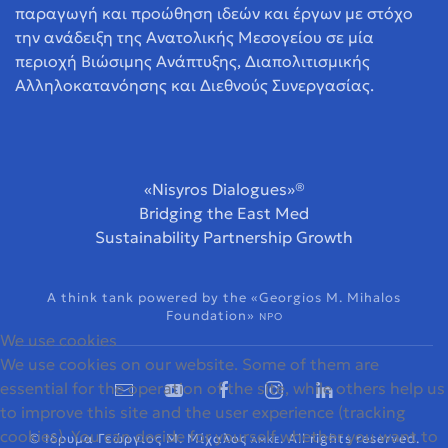
παραγωγή και προώθηση ιδεών και έργων με στόχο
την ανάδειξη της Ανατολικής Μεσογείου σε μία
περιοχή Βιώσιμης Ανάπτυξης, Διαπολιτισμικής
Αλληλοκατανόησης και Διεθνούς Συνεργασίας.
«Nisyros Dialogues»®
Bridging the East Med
Sustainability Partnership Growth
A think tank powered by the «Georgios M. Mihalos
Foundation»
NPO
We use cookies
We use cookies on our website. Some of them are
essential for the operation of the site, while others help us
to improve this site and the user experience (tracking
cookies). You can decide for yourself whether you want to
© Ιδρυμα Γεώργιος Μ. Μίχαλος
. All rights reserved.
ΑΜΚΕ