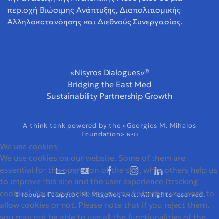
περιοχή Βιώσιμης Ανάπτυξης, Διαπολιτισμικής
Αλληλοκατανόησης και Διεθνούς Συνεργασίας.
«Nisyros Dialogues»®
Bridging the East Med
Sustainability Partnership Growth
A think tank powered by the «Georgios M. Mihalos
Foundation»
NPO
We use cookies
We use cookies on our website. Some of them are
essential for the operation of the site, while others help us
to improve this site and the user experience (tracking
cookies). You can decide for yourself whether you want to
© Ιδρυμα Γεώργιος Μ. Μίχαλος
. All rights reserved.
ΑΜΚΕ
allow cookies or not. Please note that if you reject them,
you may not be able to use all the functionalities of the