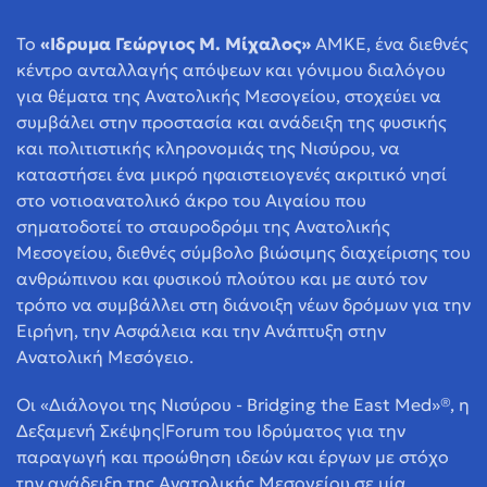
Το
«Ιδρυμα Γεώργιος Μ. Μίχαλος»
ΑΜΚΕ, ένα διεθνές
κέντρο ανταλλαγής απόψεων και γόνιμου διαλόγου
για θέματα της Ανατολικής Μεσογείου, στοχεύει να
συμβάλει στην προστασία και ανάδειξη της φυσικής
και πολιτιστικής κληρονομιάς της Νισύρου, να
καταστήσει ένα μικρό ηφαιστειογενές ακριτικό νησί
στο νοτιοανατολικό άκρο του Αιγαίου που
σηματοδοτεί το σταυροδρόμι της Ανατολικής
Μεσογείου, διεθνές σύμβολο βιώσιμης διαχείρισης του
ανθρώπινου και φυσικού πλούτου και με αυτό τον
τρόπο να συμβάλλει στη διάνοιξη νέων δρόμων για την
Ειρήνη, την Ασφάλεια και την Ανάπτυξη στην
Ανατολική Μεσόγειο.
Οι «Διάλογοι της Νισύρου - Bridging the East Med»®, η
Δεξαμενή Σκέψης|Forum του Ιδρύματος για την
παραγωγή και προώθηση ιδεών και έργων με στόχο
την ανάδειξη της Ανατολικής Μεσογείου σε μία